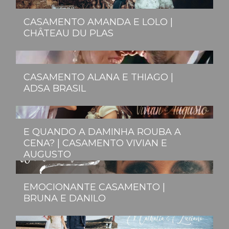
CASAMENTO AMANDA E LOLO |
CHÂTEAU DU PLAS
CASAMENTO ALANA E THIAGO |
ADSA BRASIL
E QUANDO A DAMINHA ROUBA A
CENA? | CASAMENTO VIVIAN E
AUGUSTO
EMOCIONANTE CASAMENTO |
BRUNA E DANILO